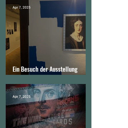
Apr 7, 2025
Ein Besuch der Ausstellung
"Virginia Woolf und Mrs
Dalloway" im Strauhof lohnt
sich!
Apr 7, 2025